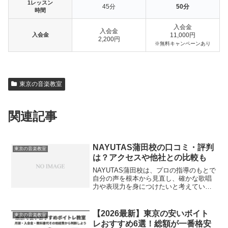
1レッスン
45分
50分
時間
入会金
入会金
入会金
11,000円
2,200円
※無料キャンペーンあり
東京の音楽教室
関連記事
NAYUTAS蒲田校の口コミ・評判
東京の音楽教室
は？アクセスや他社との比較も
NAYUTAS蒲田校は、プロの指導のもとで
自分の声を根本から見直し、確かな歌唱
力や表現力を身につけたいと考えている
方に最適なマンツーマンの音楽スクール
です。独学で歌や楽器の練習を続けてい
ると、「この練習方法で本当に合ってい
【2026最新】東京の安いボイト
東京の音楽教室
るのか」と不安にな...
レおすすめ6選！総額が一番格安