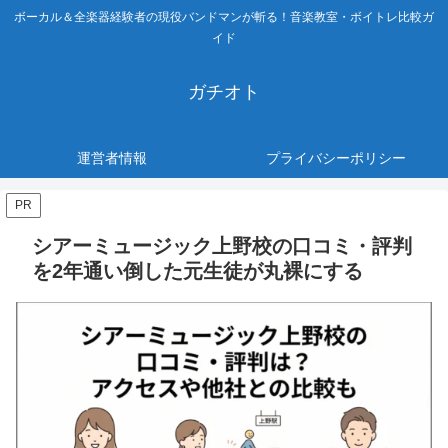
ボーカル＆全楽器経験者の現役バンドマンが斬る！音楽教室・ボイトレ比較ガ
イド
ガチオト
運営者情報
プライバシーポリシー
PR
シアーミュージック上野校の口コミ・評判
を2年通い倒した元生徒が丸裸にする