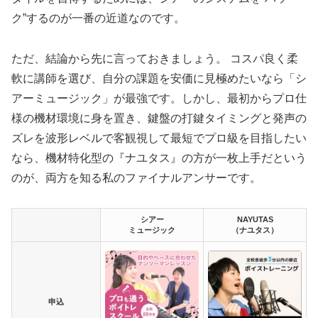
ク”するのが一番の近道なのです。
ただ、結論から先に言っておきましょう。 コスパ良く柔
軟に講師を選び、自分の課題を安価に見極めたいなら「シ
アーミュージック」が最強です。しかし、最初からプロ仕
様の機材環境に身を置き、鍵盤の打鍵タイミングと発声の
ズレを波形レベルで客観視して最短でプロ級を目指したい
なら、機材特化型の『ナユタス』の方が一枚上手だという
のが、両方を知る私のファイナルアンサーです。
シアー
NAYUTAS
ミュージック
（ナユタス）
申込