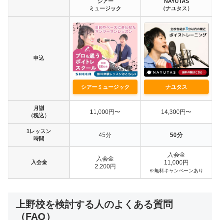
シアー
NAYUTAS
ミュージック
（ナユタス）
申込
シアーミュージック
ナユタス
月謝
11,000円〜
14,300円〜
（税込）
1レッスン
45分
50分
時間
入会金
入会金
入会金
11,000円
2,200円
※無料キャンペーンあり
上野校を検討する人のよくある質問
（FAQ）