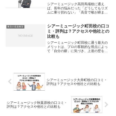
シアーミュージック高田馬場校に通え
ば、長年の悩みだった「どうしてもリズ
ムに乗り切れない」「高音で喉が締まっ
てしまう」といった壁を、あっさりと越
えられるかもしれません。プロの客観的
な視点で自分の歌い方や弾き方の癖を見
シアーミュージック町田校の口コ
東京の音楽教室
抜き、正しい体の使い方を一...
ミ・評判は？アクセスや他社との
比較も
シアーミュージック町田校に通う最大の
メリットは、プロの客観的な視点によっ
て「自分の癖」に気づき、上達の壁を最
速で突破できることです。私自身、かつ
てボーカルトレーニングと並行してドラ
ムなどの楽器を習っていましたが、独学
の時はどうしても無意識の...
シアーミュージック大井町校の口コミ・
評判は？アクセスや他社との比較も
シアーミュージック秋葉原校の口コミ・
評判は？アクセスや他社との比較も