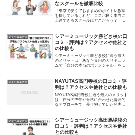
なスクールを徹底比較
「東京で安くておすすめのボイトレ教室
を探しているけれど、コスパ良く本当に
上達できるスクールはどこだろう？」と
悩んでいませんか。結論から言うと、東
京には1回4,000円台からプロのマンツー
マン指導を受けられる格安スクールが存
シアーミュージック勝どき校の口
東京の音楽教室
在します。まずは無...
コミ・評判は？アクセスや他社と
の比較も
シアーミュージック勝どき校に通う最大
のメリットは、あなた専用のカリキュラ
ムで「自分の本当のポテンシャル」を引
き出してもらえることです。音楽の上達
には、プロの客観的な視点とフィードバ
ックが欠かせません。私は過去にボーカ
NAYUTAS高円寺校の口コミ・評
東京の音楽教室
ル指導を受け、現在は複数...
判は？アクセスや他社との比較も
NAYUTAS高円寺校に通う最大のメリット
は、自分の声帯や骨格に合わせた論理的
なアプローチで、長年抱えていた発声の
悩みを根本から解決できることです。歌
の上達には、プロの客観的な耳で現在の
癖を分析してもらい、正しいフォームを
シアーミュージック高田馬場校の
東京の音楽教室
身体に覚え込ませる...
口コミ・評判は？アクセスや他社
との比較も