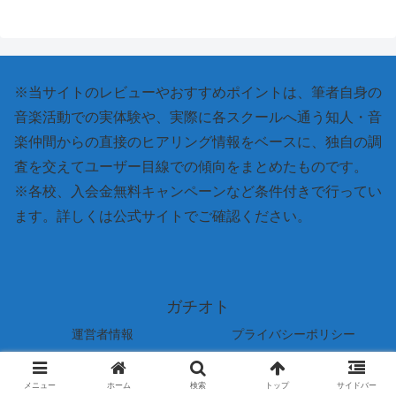
※当サイトのレビューやおすすめポイントは、筆者自身の
音楽活動での実体験や、実際に各スクールへ通う知人・音
楽仲間からの直接のヒアリング情報をベースに、独自の調
査を交えてユーザー目線での傾向をまとめたものです。
※各校、入会金無料キャンペーンなど条件付きで行ってい
ます。詳しくは公式サイトでご確認ください。
ガチオト
運営者情報
プライバシーポリシー
© 2026 ガチオト.
メニュー
ホーム
検索
トップ
サイドバー