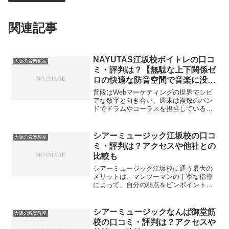
関連記事
NAYUTAS江坂校ボイトレの口コ
大阪の音楽教室
ミ・評判は？【無駄な上下関係ゼ
ロの快適な防音空間で音楽に没頭
する】
普段はWebマーケティングの世界でシビ
アな数字と向き合い、週末は複数のバン
ドでドラムやコーラスを担当している現
役バンドマンの視点からお話しします。
日々プレッシャーのかかる仕事をしてい
る大人にとって、音楽は最高のストレス
シアーミュージック江坂校の口コ
大阪の音楽教室
発散であり、メンタルを...
ミ・評判は？アクセスや他社との
比較も
シアーミュージック江坂校に通う最大の
メリットは、マンツーマンの丁寧な指導
によって、自分の弱点をピンポイントで
克服し、最短ルートで上達を実感できる
ことです。独学で練習していると、どう
しても自分の声や演奏を客観的に聴くこ
シアーミュージックなんば御堂筋
大阪の音楽教室
とが難しくなります。プロ...
校の口コミ・評判は？アクセスや