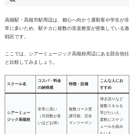
高槻駅・高槻市駅周辺は、都心へ向かう通勤客や学生が非
常に多いため、駅チカに複数の音楽教室が密集している激
戦区です。
ここでは、シアーミュージック高槻校周辺にある競合他社
と比較してみましょう。
コスパ・料金
こんな人にお
スクール名
特徴・設備
の納得感
すすめ
弾き語りなど
複数スキルを
非常に高い
複数コース受
シアーミュー
学びたい人、
（月回数が多
講可能、完全
ジック高槻校
柔軟にスケジ
いほどお得）
マンツーマン
ュールを組み
たい人