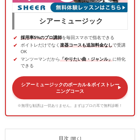
シアーミュージック
採用率5%のプロ講師
を毎回スマホで指名できる
ボイトレだけでなく
楽器コースも追加料金なし
で受講
OK
マンツーマンだから
「やりたい曲・ジャンル」
に特化
できる
シアーミュージックのボーカル＆ボイストレー
ニングコース
※無理な勧誘は一切ありません。まずはプロの耳で無料診断！
目次