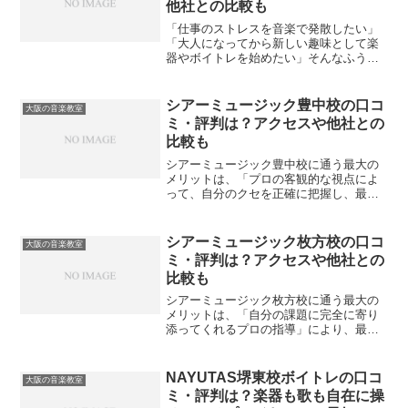
他社との比較も
「仕事のストレスを音楽で発散したい」
「大人になってから新しい趣味として楽
器やボイトレを始めたい」そんなふうに
考えて、シアーミュージックなんば校を
検討していませんか？現役で複数バンド
のドラムを担当し、過去にはボーカルや
シアーミュージック豊中校の口コ
大阪の音楽教室
DTMなど様々な音楽スク...
ミ・評判は？アクセスや他社との
比較も
シアーミュージック豊中校に通う最大の
メリットは、「プロの客観的な視点によ
って、自分のクセを正確に把握し、最短
ルートで上達できること」です。私自
身、過去に独学でドラムやボイトレの練
習をしていた時期がありましたが、どう
シアーミュージック枚方校の口コ
大阪の音楽教室
してもリズム感が走ってしま...
ミ・評判は？アクセスや他社との
比較も
シアーミュージック枚方校に通う最大の
メリットは、「自分の課題に完全に寄り
添ってくれるプロの指導」により、最速
で理想のスタイルに近づけることです。
音楽の習得は、自分一人で練習している
と限界を感じやすいものですよね。プロ
NAYUTAS堺東校ボイトレの口コ
大阪の音楽教室
の客観的な指導を受けるこ...
ミ・評判は？楽器も歌も自在に操