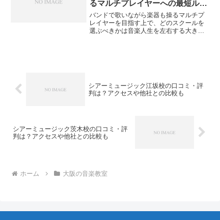
るマルチプレイヤーへの最短ルー
ト
バンドで歌いながら楽器も操るマルチプ
レイヤーを目指す上で、どのスクールを
選ぶべきかは音楽人生を左右する大きな
分かれ道です。個別のスキルを別々の教
室で学ぶのは、移動の手間もコストも重
なり、想像以上に挫折の原因になりやす
いものです。特に、複数の...
シアーミュージック江坂校の口コミ・評
判は？アクセスや他社との比較も
シアーミュージック茨木校の口コミ・評
判は？アクセスや他社との比較も
ホーム
大阪の音楽教室