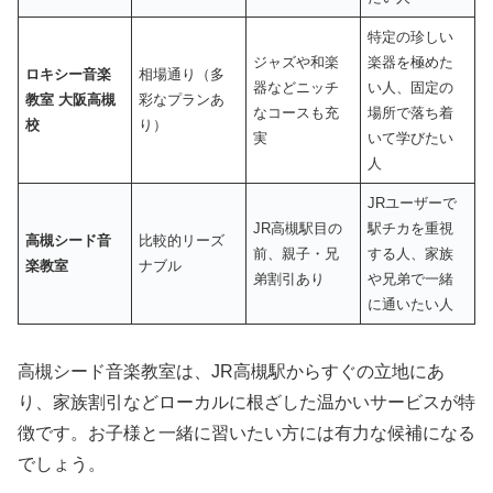
特定の珍しい
ジャズや和楽
楽器を極めた
ロキシー音楽
相場通り（多
器などニッチ
い人、固定の
教室 大阪高槻
彩なプランあ
なコースも充
場所で落ち着
校
り）
実
いて学びたい
人
JRユーザーで
JR高槻駅目の
駅チカを重視
高槻シード音
比較的リーズ
前、親子・兄
する人、家族
楽教室
ナブル
弟割引あり
や兄弟で一緒
に通いたい人
高槻シード音楽教室は、JR高槻駅からすぐの立地にあ
り、家族割引などローカルに根ざした温かいサービスが特
徴です。お子様と一緒に習いたい方には有力な候補になる
でしょう。