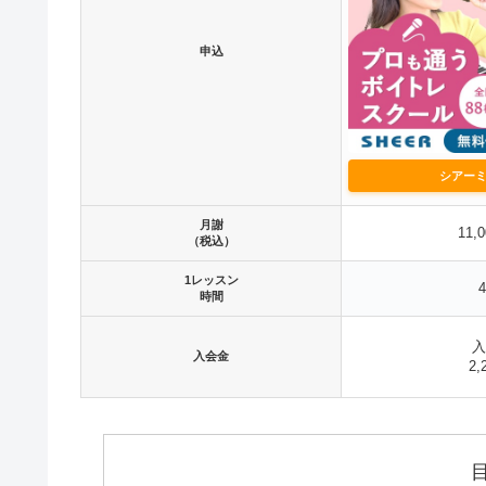
申込
シアー
月謝
11,
（税込）
1レッスン
時間
入
入会金
2,