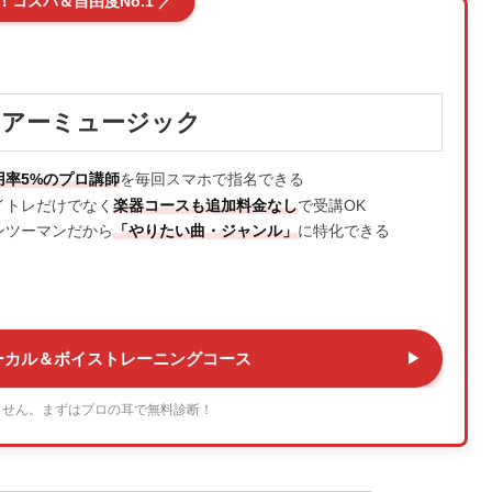
！コスパ＆自由度No.1 ／
シアーミュージック
用率5%のプロ講師
を毎回スマホで指名できる
イトレだけでなく
楽器コースも追加料金なし
で受講OK
ンツーマンだから
「やりたい曲・ジャンル」
に特化できる
ーカル＆ボイストレーニングコース
ません。まずはプロの耳で無料診断！