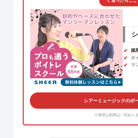
＼ 迷ったらここ
採
ボ
マ
シアーミュージックのボ
※無理な勧誘は一切あり