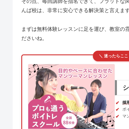
その点、毎回講師を指名できて、フラットな
んば校は、非常に安心できる解決策と言えま
まずは無料体験レッスンに足を運び、教室の
ださいね。
＼ 迷ったらここ
採
ボ
マ