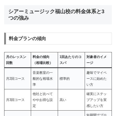
シアーミュージック福山校の料金体系と3
つの強み
料金プランの傾向
月のレッスン
料金の傾向
1回あたりのコ
対象者のイメ
回数
（相場比較）
スパ
ージ
音楽教室の一
趣味でマイペ
月2回コース
般的な相場水
標準的
ースに始めた
準
い方
他社と比べて
確実にステッ
月3回コース
ややお得な設
高い
プアップを実
定
感したい方
短期間でプロ