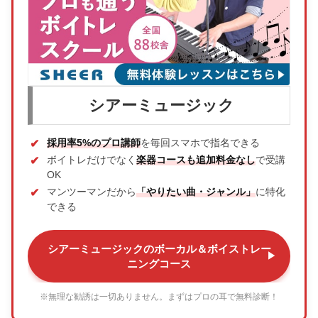
シアーミュージック
採用率5%のプロ講師
を毎回スマホで指名できる
ボイトレだけでなく
楽器コースも追加料金なし
で受講
OK
マンツーマンだから
「やりたい曲・ジャンル」
に特化
できる
シアーミュージックのボーカル＆ボイストレー
ニングコース
※無理な勧誘は一切ありません。まずはプロの耳で無料診断！