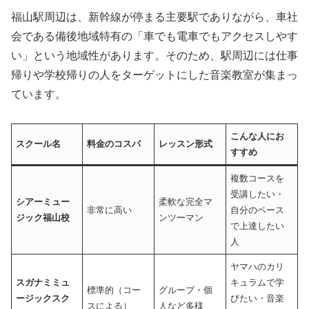
福山駅周辺は、新幹線が停まる主要駅でありながら、車社
会である備後地域特有の「車でも電車でもアクセスしやす
い」という地域性があります。そのため、駅周辺には仕事
帰りや学校帰りの人をターゲットにした音楽教室が集まっ
ています。
こんな人にお
スクール名
料金のコスパ
レッスン形式
すすめ
複数コースを
受講したい・
シアーミュー
柔軟な完全マ
非常に高い
自分のペース
ジック福山校
ンツーマン
で上達したい
人
ヤマハのカリ
スガナミミュ
キュラムで学
標準的（コー
グループ・個
ージックスク
びたい・音楽
スによる）
人など多様