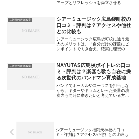
アップとリフレッシュを両立させる、最
短ルートの解決策です。プロの講師によ
る客観的な指導を受けることで、自分の
練習方法の盲点に気づき、基礎から着実
シアーミュージック広島袋町校の
広島県の音楽教室
に上達の階段を登ることが...
口コミ・評判は？アクセスや他社
との比較も
シアーミュージック広島袋町校に通う最
大のメリットは、「自分だけの課題にピ
ンポイントで向き合え、確実に理想の音
楽スタイルに近づけること」です。音楽
のスキルアップにおいて、自分の耳だけ
で癖や弱点に気づくのは非常に困難で
NAYUTAS広島校ボイトレの口コ
広島県の音楽教室
す。プロの客観的な指導を受...
ミ・評判は？楽器も歌も自在に操
る次世代のバンドマン育成基地
バンドでボーカルやコーラスを担当しな
がら、ギターやドラムといった楽器の演
奏力も同時に磨きたいと考えている方は
少なくないようです。しかし、従来の音
楽教室では「歌は歌、楽器は楽器」と完
全にコースが分かれており、複数のスキ
ルを並行して学ぶには高額...
シアーミュージック福岡天神校の口コ
ミ・評判は？アクセスや他社との比較も