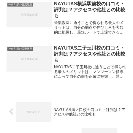
釣られて入会した結果、毎回の外部スタ
NAYUTAS横浜駅前校の口コミ・
神奈川県の音楽教室
ジオ代と高額なオリジナル教材...
評判は？アクセスや他社との比較
も
音楽教室に通うことで得られる最大のメ
リットは、自分の弱点や伸びしろを客観
的に把握し、最短ルートで上達できるこ
とです。独学で練習を続けていると、ど
うしても自分の声や演奏の癖に気づけ
ず、成長が頭打ちになってしまうことが
NAYUTAS二子玉川校の口コミ・
神奈川県の音楽教室
多々あります。プロの講師か...
評判は？アクセスや他社との比較
も
NAYUTAS二子玉川校に通うことで得られ
る最大のメリットは、マンツーマン指導
によって自分の癖を正確に把握し、効率
よく上達へのステップを踏み出せること
です。音楽の技術は、プロの客観的な視
点を取り入れることで劇的に変化しま
す。具体的には、私自...
NAYUTAS溝ノ口校の口コミ・評判は？ア
クセスや他社との比較も