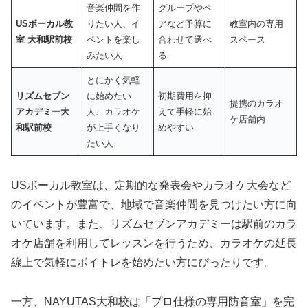
音楽仲間を作
グループやペ
USボーカル教
りたい人、イ
アなど予算に
教室内の専用
室 大和駅前校
ベントを楽し
合わせて選べ
スペース
みたい人
る
とにかく気軽
リズムセブン
に始めたい
初期費用を抑
提携のカラオ
アカデミー大
人、カラオケ
えて手軽に始
ケ店舗内
和駅前校
が上手くなり
めやすい
たい人
USボーカル教室は、定期的な発表会やカラオケ大会など
のイベントが豊富で、地域で音楽仲間を見つけたい方に向
いています。また、リズムセブンアカデミーは駅前のカラ
オケ店舗を利用してレッスンを行うため、カラオケの延長
線上で気軽にボイトレを始めたい方にぴったりです。
一方、NAYUTAS大和校は「プロ仕様の専用防音室」を完