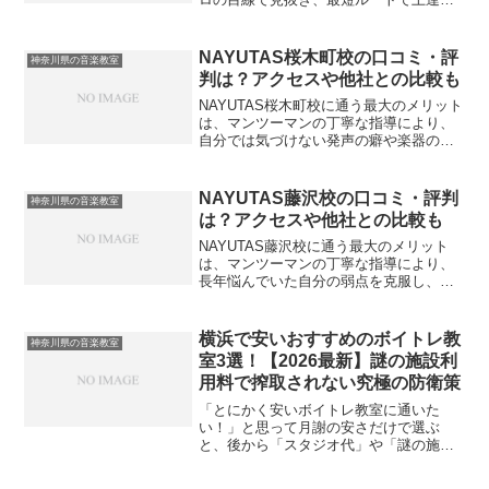
きる環境が整っていることです。歌や楽
器のスキルは、自分一人で練習していて
も客観的な評価が難しく、どうしても成
NAYUTAS桜木町校の口コミ・評
神奈川県の音楽教室
長の壁にぶつかって...
判は？アクセスや他社との比較も
NAYUTAS桜木町校に通う最大のメリット
は、マンツーマンの丁寧な指導により、
自分では気づけない発声の癖や楽器の弱
点を根本から改善できる点です。プロの
講師による客観的なフィードバックを受
けることで、「なぜ上手く歌えないの
NAYUTAS藤沢校の口コミ・評判
神奈川県の音楽教室
か」「なぜリズムが走...
は？アクセスや他社との比較も
NAYUTAS藤沢校に通う最大のメリット
は、マンツーマンの丁寧な指導により、
長年悩んでいた自分の弱点を克服し、自
信を持って音楽を楽しめるようになるこ
とです。音楽の上達には、自分の現状を
プロの客観的な視点で分析してもらい、
横浜で安いおすすめのボイトレ教
神奈川県の音楽教室
正しい練習法を反復す...
室3選！【2026最新】謎の施設利
用料で搾取されない究極の防衛策
「とにかく安いボイトレ教室に通いた
い！」と思って月謝の安さだけで選ぶ
と、後から「スタジオ代」や「謎の施設
利用料」を請求されて大損することにな
ります。過去の私も、月額料金の安さに