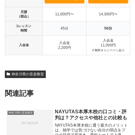
月謝
11,000円〜
14,300円〜
（税込）
1レッスン
45分
50分
時間
入会金
入会金
入会金
11,000円
2,200円
※無料キャンペーンあり
神奈川県の音楽教室
関連記事
NAYUTAS本厚木校の口コミ・評
神奈川県の音楽教室
判は？アクセスや他社との比較も
NAYUTAS本厚木校に通う最大のメリット
は、独学では気づけない自分の弱点をプ
ロの目線で見抜き、最短ルートで上達で