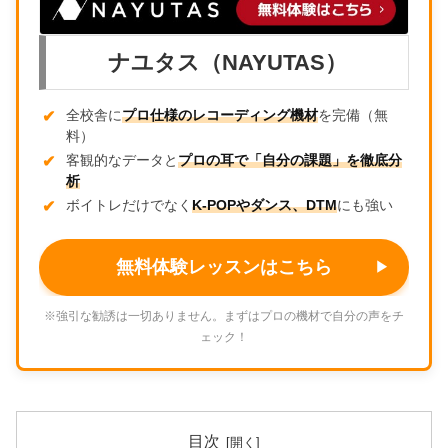
ナユタス（NAYUTAS）
全校舎に
プロ仕様のレコーディング機材
を完備（無
料）
客観的なデータと
プロの耳で「自分の課題」を徹底分
析
ボイトレだけでなく
K-POPやダンス、DTM
にも強い
無料体験レッスンはこちら
※強引な勧誘は一切ありません。まずはプロの機材で自分の声をチ
ェック！
目次