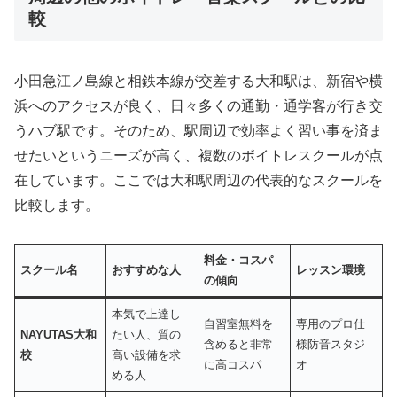
較
小田急江ノ島線と相鉄本線が交差する大和駅は、新宿や横
浜へのアクセスが良く、日々多くの通勤・通学客が行き交
うハブ駅です。そのため、駅周辺で効率よく習い事を済ま
せたいというニーズが高く、複数のボイトレスクールが点
在しています。ここでは大和駅周辺の代表的なスクールを
比較します。
料金・コスパ
スクール名
おすすめな人
レッスン環境
の傾向
本気で上達し
自習室無料を
専用のプロ仕
NAYUTAS大和
たい人、質の
含めると非常
様防音スタジ
校
高い設備を求
に高コスパ
オ
める人