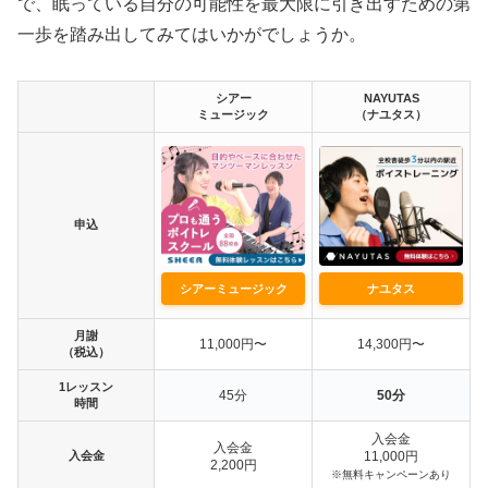
で、眠っている自分の可能性を最大限に引き出すための第
一歩を踏み出してみてはいかがでしょうか。
シアー
NAYUTAS
ミュージック
（ナユタス）
申込
シアーミュージック
ナユタス
月謝
11,000円〜
14,300円〜
（税込）
1レッスン
45分
50分
時間
入会金
入会金
入会金
11,000円
2,200円
※無料キャンペーンあり