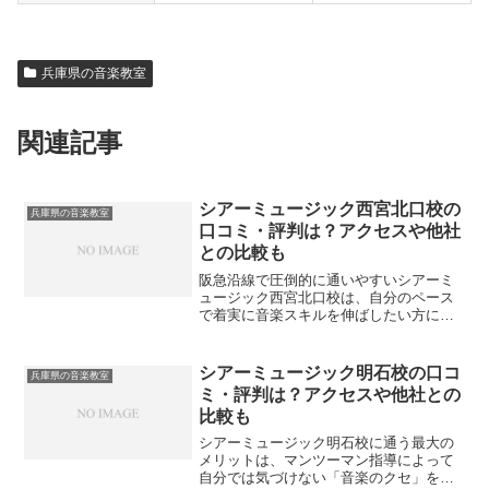
兵庫県の音楽教室
関連記事
シアーミュージック西宮北口校の
兵庫県の音楽教室
口コミ・評判は？アクセスや他社
との比較も
阪急沿線で圧倒的に通いやすいシアーミ
ュージック西宮北口校は、自分のペース
で着実に音楽スキルを伸ばしたい方に最
適なスクールです。プロの講師とマンツ
ーマンで向き合うことで、自己流の癖を
直し、客観的なフィードバックを得なが
シアーミュージック明石校の口コ
兵庫県の音楽教室
ら最短ルートで上達できま...
ミ・評判は？アクセスや他社との
比較も
シアーミュージック明石校に通う最大の
メリットは、マンツーマン指導によって
自分では気づけない「音楽のクセ」を修