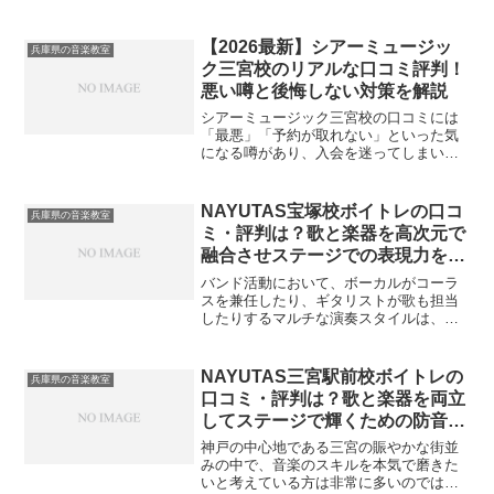
正し、着実に実力を伸ばせることです。
プロの講師から客観的なフィードバック
を受けることで、正しい発声やフォーム
【2026最新】シアーミュージッ
兵庫県の音楽教室
の基礎が身につき、上達へ...
ク三宮校のリアルな口コミ評判！
悪い噂と後悔しない対策を解説
シアーミュージック三宮校の口コミには
「最悪」「予約が取れない」といった気
になる噂があり、入会を迷ってしまいま
すよね。結論からお伝えすると、一部に
不満の声はあるものの、レッスンや講師
の質は高く評価されている人気の校舎で
NAYUTAS宝塚校ボイトレの口コ
兵庫県の音楽教室
す。ネットの悪い評判を正...
ミ・評判は？歌と楽器を高次元で
融合させステージでの表現力を劇
的に高める選択
バンド活動において、ボーカルがコーラ
スを兼任したり、ギタリストが歌も担当
したりするマルチな演奏スタイルは、ス
テージの表現力を飛躍的に高める有効な
手段と言えます。しかし、歌の基礎を学
びつつ楽器の演奏力も同時に底上げでき
NAYUTAS三宮駅前校ボイトレの
兵庫県の音楽教室
る環境を見つけるのは、想...
口コミ・評判は？歌と楽器を両立
してステージで輝くための防音空
間
神戸の中心地である三宮の賑やかな街並
みの中で、音楽のスキルを本気で磨きた
いと考えている方は非常に多いのではな