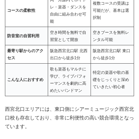
複数コースの受講は
レ・楽器・ダンスを
コースの柔軟性
可能だが、基本は選
自由に組み合わせ可
択制
能
空き時間を無料で自
空きブースを無料レ
防音室の自習利用
習室として開放
ンタル可能
最寄り駅からのアク
阪急西宮北口駅 北西
阪急西宮北口駅 東口
セス
出口から徒歩1分
から徒歩1分
歌も楽器もマルチに
特定の楽器や歌の基
学び、ライブパフォ
こんな人におすすめ
礎をじっくりと深め
ーマンスを劇的に高
ていきたい初心者
めたいバンドマン
西宮北口エリアには、東口側にシアーミュージック西宮北
口校も存在しており、非常に利便性の高い競合環境となっ
ています。