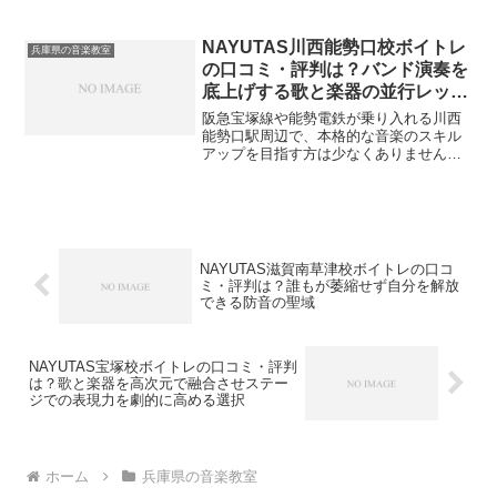
いでしょうか。複数のパートをこなすマ
ルチなプレイヤーや、アンサンブルの質
を上げたいバンドマンにとって、理想的
NAYUTAS川西能勢口校ボイトレ
兵庫県の音楽教室
な練習環境を見つけること...
の口コミ・評判は？バンド演奏を
底上げする歌と楽器の並行レッス
ン
阪急宝塚線や能勢電鉄が乗り入れる川西
能勢口駅周辺で、本格的な音楽のスキル
アップを目指す方は少なくありません。
特に複数のバンドを掛け持ちしている方
や、ボーカルと並行してギターやベース
などの楽器、コーラスを上達させたいと
考えているマルチプレイヤ...
NAYUTAS滋賀南草津校ボイトレの口コ
ミ・評判は？誰もが萎縮せず自分を解放
できる防音の聖域
NAYUTAS宝塚校ボイトレの口コミ・評判
は？歌と楽器を高次元で融合させステー
ジでの表現力を劇的に高める選択
ホーム
兵庫県の音楽教室