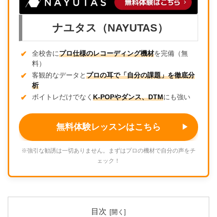
ナユタス（NAYUTAS）
全校舎に
プロ仕様のレコーディング機材
を完備（無
料）
客観的なデータと
プロの耳で「自分の課題」を徹底分
析
ボイトレだけでなく
K-POPやダンス、DTM
にも強い
無料体験レッスンはこちら
※強引な勧誘は一切ありません。まずはプロの機材で自分の声をチ
ェック！
目次