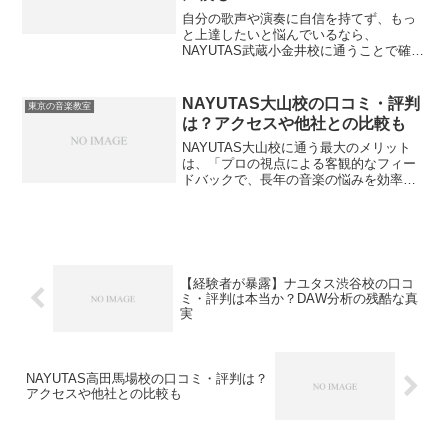
自分の歌声や演奏に自信を持てず、もっ
と上達したいと悩んでいるなら、
NAYUTAS武蔵小金井校に通うことで確か
な手応えとブレない実力を手に入れるこ
とができます。音楽の技術は、プロの客
観的な視点を取り入れることで劇的に向
NAYUTAS大山校の口コミ・評判
東京の音楽教室
上します。自己流で練習を...
は？アクセスや他社との比較も
NAYUTAS大山校に通う最大のメリット
は、「プロの視点による客観的なフィー
ドバックで、長年の音楽の悩みを効率よ
く解決できること」です。独学での練習
は手軽ですが、自分の癖や弱点に気づき
にくいため、上達の壁にぶつかりがちで
す。プロの講師に習い...
【経験者が暴露】ナユタス渋谷校の口コ
ミ・評判は本当か？DAW分析の残酷な真
実
NAYUTAS高田馬場校の口コミ・評判は？
アクセスや他社との比較も