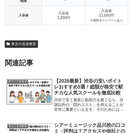
時間
入会金
入会金
入会金
11,000円
2,200円
※無料キャンペーンあり
東京の音楽教室
関連記事
【2026最新】渋谷の安いボイト
東京の音楽教室
レおすすめ5選！総額が格安で駅
チカな人気スクールを徹底比較
渋谷で安く着実に歌唱力を磨くなら、月
謝以外の「隠れコスト」を抑えることが
非常に重要といえます。そのためには、
入会金や毎月の施設利用料が無料で、さ
らに自主練習の場所代まで浮かせられる
仕組みを持つスクールを選ぶのが賢明な
シアーミュージック品川校の口コ
東京の音楽教室
ステップとなります。レッ...
ミ・評判は？アクセスや他社との