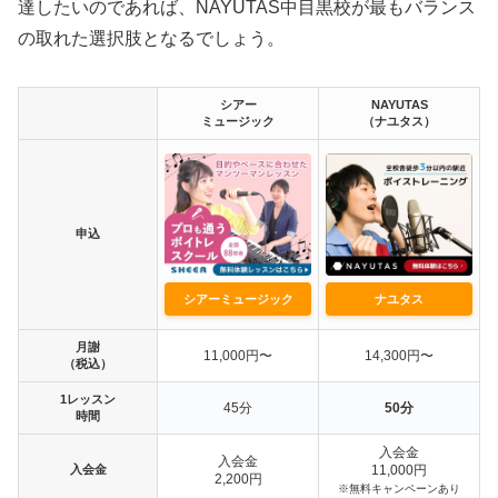
達したいのであれば、NAYUTAS中目黒校が最もバランス
の取れた選択肢となるでしょう。
シアー
NAYUTAS
ミュージック
（ナユタス）
申込
シアーミュージック
ナユタス
月謝
11,000円〜
14,300円〜
（税込）
1レッスン
45分
50分
時間
入会金
入会金
入会金
11,000円
2,200円
※無料キャンペーンあり