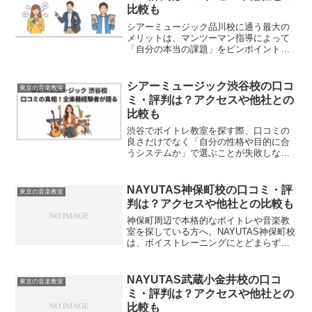
比較も
シアーミュージック品川校に通う最大の
メリットは、マンツーマン指導によって
「自分の本当の課題」をピンポイントで
解決できることです。プロの客観的な視
点を取り入れることで、基礎から応用ま
で無駄なくスムーズに上達の階段を登る
シアーミュージック渋谷校の口コ
東京の音楽教室
ことができます。私自身、...
ミ・評判は？アクセスや他社との
比較も
渋谷でボイトレ教室を探す際、口コミの
良さだけでなく「自分の性格や目的に合
うシステムか」で選ぶことが失敗しない
秘訣です。まずは目的（趣味か上達か）
を明確にし、それに合った環境を比較し
ていくことで、理想の教室が自然と見え
NAYUTAS神保町校の口コミ・評
東京の音楽教室
てきます。具体的には、人...
判は？アクセスや他社との比較も
神保町周辺で本格的なボイトレや音楽教
室を探している方へ。NAYUTAS神保町校
は、ボイストレーニングにとどまらず、
ダンスや楽器のレッスンまで同じ校舎で
マンツーマンで学べる、非常に総合力の
高いスクールです。あなたの表現力を次
NAYUTAS武蔵小金井校の口コ
東京の音楽教室
のステージへ引き上...
ミ・評判は？アクセスや他社との
比較も