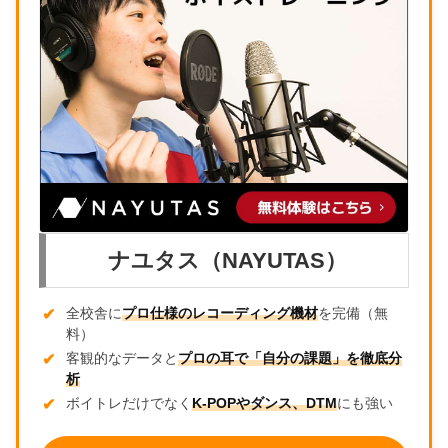
ナユタス（NAYUTAS）
全校舎に
プロ仕様のレコーディング機材
を完備（無
料）
客観的なデータと
プロの耳で「自分の課題」を徹底分
析
ボイトレだけでなく
K-POPやダンス、DTM
にも強い