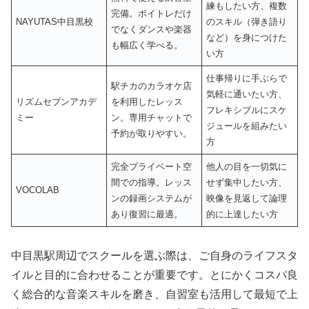
練もしたい方、複数
完備。ボイトレだけ
NAYUTAS中目黒校
のスキル（弾き語り
でなくダンスや楽器
など）を身につけた
も幅広く学べる。
い方
仕事帰りに手ぶらで
駅チカのカラオケ店
気軽に通いたい方、
リズムセブンアカデ
を利用したレッス
フレキシブルにスケ
ミー
ン。専用チャットで
ジュールを組みたい
予約が取りやすい。
方
完全プライベート空
他人の目を一切気に
間での指導。レッス
せず集中したい方、
VOCOLAB
ンの録画システムが
映像を見返して論理
あり復習に最適。
的に上達したい方
中目黒駅周辺でスクールを選ぶ際は、ご自身のライフスタ
イルと目的に合わせることが重要です。とにかくコスパ良
く総合的な音楽スキルを磨き、自習室も活用して最短で上