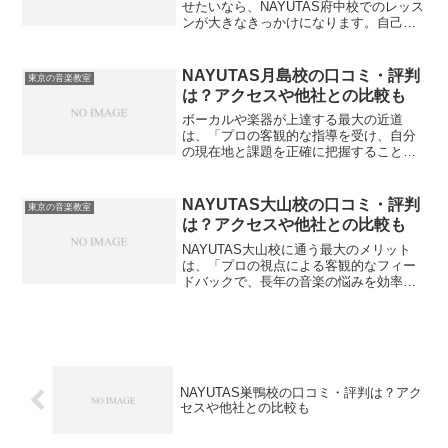
せたいなら、NAYUTAS府中校でのレッス
ンが大きなきっかけになります。自己流
の練習では気づけない体の使い方や呼吸
法を、プロの客観的な視点で修正しても
らうことで、確実な上達への階段を登る
NAYUTAS月島校の口コミ・評判
東京の音楽教室
ことができるからで...
は？アクセスや他社との比較も
ボーカルや楽器が上達する最大の近道
は、「プロの客観的な指導を受け、自分
の現在地と課題を正確に把握すること」
です。動画サイトなどを見ながらの独学
は手軽に始められますが、間違った発声
やリズムの癖がついてしまうリスクがあ
NAYUTAS大山校の口コミ・評判
東京の音楽教室
り、一度染み付いた癖を後か...
は？アクセスや他社との比較も
NAYUTAS大山校に通う最大のメリット
は、「プロの視点による客観的なフィー
ドバックで、長年の音楽の悩みを効率よ
く解決できること」です。独学での練習
は手軽ですが、自分の癖や弱点に気づき
にくいため、上達の壁にぶつかりがちで
す。プロの講師に習い...
NAYUTAS巣鴨校の口コミ・評判は？アク
セスや他社との比較も