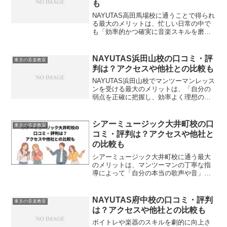
も
NAYUTAS高田馬場校に通うことで得られ
る最大のメリットは、忙しい日常の中で
も「効率的かつ確実に音楽スキルを磨け
ること」です。プロの講師から客観的な
フィードバックを受けることで、自分で
は気づけなかった癖や課題が明確にな
NAYUTAS浜田山校の口コミ・評
東京の音楽教室
り、上達への階段をス...
判は？アクセスや他社との比較も
NAYUTAS浜田山校でマンツーマンレッス
ンを受ける最大のメリットは、「自分の
弱点を正確に把握し、効率よく理想の歌
声や演奏スキルに近づけること」です。
音楽のスキルアップは、ただ闇雲に練習
量を増やすだけでは限界があります。プ
シアーミュージック大井町校の口
東京の音楽教室
ロの客観的な視点を...
コミ・評判は？アクセスや他社と
の比較も
シアーミュージック大井町校に通う最大
のメリットは、マンツーマンの丁寧な指
導によって「自分の本当の歌声や音」に
出会えることです。プロの講師から客観
的なフィードバックを受けることで、独
学では気づけなかった癖を修正し、着実
NAYUTAS府中校の口コミ・評判
東京の音楽教室
にステップアップできます...
は？アクセスや他社との比較も
ボイトレや楽器のスキルを劇的に向上さ