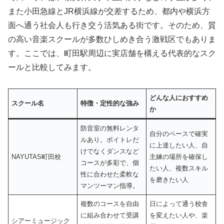
また小田急線とJR横浜線が交差するため、都内や横浜方
面へ通う社会人も行き交う活気ある街です。そのため、質
の高い音楽スクールが多数ひしめき合う激戦区でもありま
す。ここでは、町田駅周辺に実店舗を構える代表的なスク
ールと比較してみます。
どんな人におすすめ
スクール名
特徴・定性的な強み
か
防音室の無料レンタ
自分のペースで確実
ルあり。ボイトレだ
に上達したい人、自
けでなくダンスなど
NAYUTAS町田校
主練の場所を確保し
コースが多彩で、個
たい人、複数スキル
性に合わせた柔軟な
を磨きたい人
マンツーマン指導。
複数のコースを自由
日によって通う校舎
に組み合わせて受講
を変えたい人や、楽
シアーミュージック