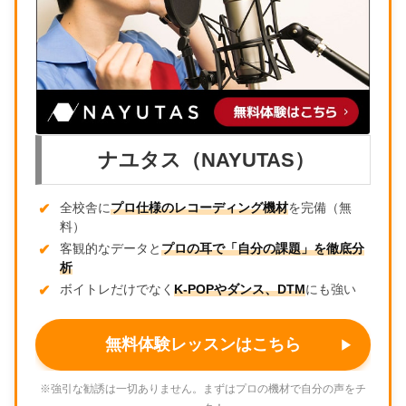
ナユタス（NAYUTAS）
全校舎に
プロ仕様のレコーディング機材
を完備（無
料）
客観的なデータと
プロの耳で「自分の課題」を徹底分
析
ボイトレだけでなく
K-POPやダンス、DTM
にも強い
無料体験レッスンはこちら
※強引な勧誘は一切ありません。まずはプロの機材で自分の声をチ