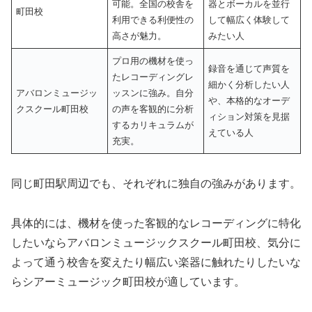
可能。全国の校舎を
器とボーカルを並行
町田校
利用できる利便性の
して幅広く体験して
高さが魅力。
みたい人
プロ用の機材を使っ
録音を通じて声質を
たレコーディングレ
細かく分析したい人
アバロンミュージッ
ッスンに強み。自分
や、本格的なオーデ
クスクール町田校
の声を客観的に分析
ィション対策を見据
するカリキュラムが
えている人
充実。
同じ町田駅周辺でも、それぞれに独自の強みがあります。
具体的には、機材を使った客観的なレコーディングに特化
したいならアバロンミュージックスクール町田校、気分に
よって通う校舎を変えたり幅広い楽器に触れたりしたいな
らシアーミュージック町田校が適しています。