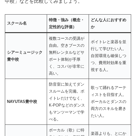
中校」などを比較してみましょう。
特徴・強み（概念・
どんな人におすすめ
スクール名
定性的な評価）
か
複数コースの受講が
ボイトレと楽器を並
自由。空きブースの
行して学びたい人。
シアーミュージック
無料レンタルなどサ
自習環境も確保しつ
豊中校
ポート体制が手厚
つ、費用対効果を重
く、コスパが非常に
視する人。
高い。
防音室に加えてダン
歌って踊れるアーテ
スルームを完備。ボ
ィストを目指す人。
イトレだけでなく、
NAYUTAS豊中校
ボーカルとダンスの
K-POPなどのダンス
両方のスキルを磨き
もマンツーマンで学
たい人。
べる。
ボーカル（歌）に特
楽器よりも、とにか