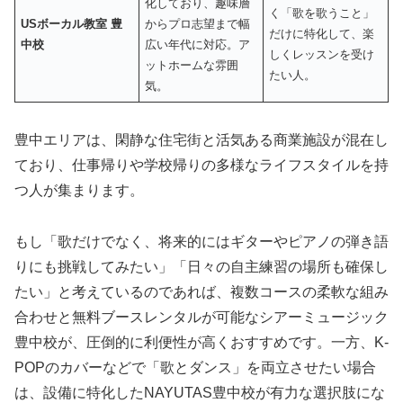
化しており、趣味層
く「歌を歌うこと」
USボーカル教室 豊
からプロ志望まで幅
だけに特化して、楽
中校
広い年代に対応。ア
しくレッスンを受け
ットホームな雰囲
たい人。
気。
豊中エリアは、閑静な住宅街と活気ある商業施設が混在し
ており、仕事帰りや学校帰りの多様なライフスタイルを持
つ人が集まります。
もし「歌だけでなく、将来的にはギターやピアノの弾き語
りにも挑戦してみたい」「日々の自主練習の場所も確保し
たい」と考えているのであれば、複数コースの柔軟な組み
合わせと無料ブースレンタルが可能なシアーミュージック
豊中校が、圧倒的に利便性が高くおすすめです。一方、K-
POPのカバーなどで「歌とダンス」を両立させたい場合
は、設備に特化したNAYUTAS豊中校が有力な選択肢にな