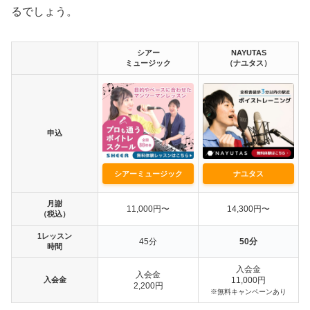
るでしょう。
シアー
NAYUTAS
ミュージック
（ナユタス）
申込
シアーミュージック
ナユタス
月謝
11,000円〜
14,300円〜
（税込）
1レッスン
45分
50分
時間
入会金
入会金
入会金
11,000円
2,200円
※無料キャンペーンあり