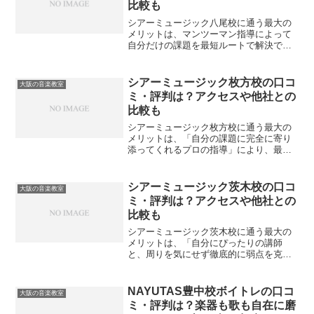
比較も
シアーミュージック八尾校に通う最大の
メリットは、マンツーマン指導によって
自分だけの課題を最短ルートで解決でき
ることです。音楽のスキルは、プロの客
観的な視点を取り入れてフォームや癖を
修正することで、見違えるように上達の
シアーミュージック枚方校の口コ
大阪の音楽教室
階段を登ることができます...
ミ・評判は？アクセスや他社との
比較も
シアーミュージック枚方校に通う最大の
メリットは、「自分の課題に完全に寄り
添ってくれるプロの指導」により、最速
で理想のスタイルに近づけることです。
音楽の習得は、自分一人で練習している
と限界を感じやすいものですよね。プロ
シアーミュージック茨木校の口コ
大阪の音楽教室
の客観的な指導を受けるこ...
ミ・評判は？アクセスや他社との
比較も
シアーミュージック茨木校に通う最大の
メリットは、「自分にぴったりの講師
と、周りを気にせず徹底的に弱点を克服
できる環境が整っていること」です。独
学での練習に行き詰まった際、プロの客
観的な視点を取り入れることで、上達の
NAYUTAS豊中校ボイトレの口コ
大阪の音楽教室
スピードは格段に上がります...
ミ・評判は？楽器も歌も自在に磨