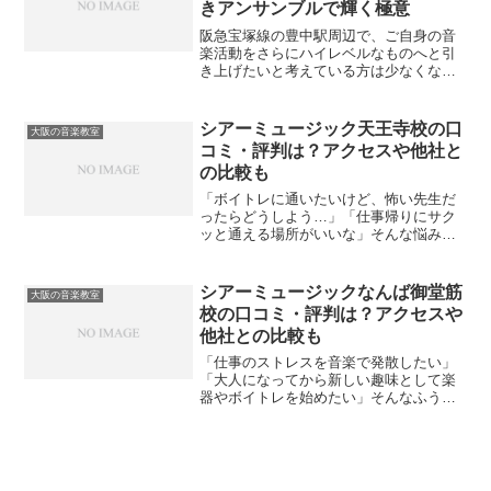
きアンサンブルで輝く極意
阪急宝塚線の豊中駅周辺で、ご自身の音
楽活動をさらにハイレベルなものへと引
き上げたいと考えている方は少なくない
かもしれません。特に、ボーカルの基礎
を固めながらも、アンサンブルを支える
ための各種スキルを多角的に磨ける環境
シアーミュージック天王寺校の口
大阪の音楽教室
を見つけることは、表現の...
コミ・評判は？アクセスや他社と
の比較も
「ボイトレに通いたいけど、怖い先生だ
ったらどうしよう…」「仕事帰りにサク
ッと通える場所がいいな」そんな悩みを
持っていませんか？結論から言うと、シ
アーミュージック天王寺校は「心理的安
全性」を何より重視したい方に最もおす
シアーミュージックなんば御堂筋
大阪の音楽教室
すめできる音楽スクールで...
校の口コミ・評判は？アクセスや
他社との比較も
「仕事のストレスを音楽で発散したい」
「大人になってから新しい趣味として楽
器やボイトレを始めたい」そんなふうに
考えて、シアーミュージックなんば校を
検討していませんか？現役で複数バンド
のドラムを担当し、過去にはボーカルや
DTMなど様々な音楽スク...