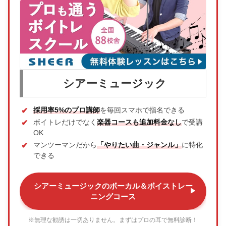
シアーミュージック
採用率5%のプロ講師
を毎回スマホで指名できる
ボイトレだけでなく
楽器コースも追加料金なし
で受講
OK
マンツーマンだから
「やりたい曲・ジャンル」
に特化
できる
シアーミュージックのボーカル＆ボイストレー
ニングコース
※無理な勧誘は一切ありません。まずはプロの耳で無料診断！