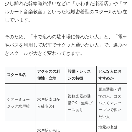
少し離れた幹線道路沿いなどに「かわまた楽器店」や「マ
ルカート音楽教室」といった地域密着型のスクールが点在
しています。
そのため、「車で広めの駐車場に停めたい人」と、「電車
やバスを利用して駅前でサクッと通いたい人」で、選ぶべ
きスクールが大きく変わってきます。
アクセスの利
設備・レッス
どんな人にお
スクール名
便性・立地
ンの特徴
すすめか
電車通勤・通
複数楽器の受
学の人、コス
シアーミュー
水戸駅南口か
講OK・無料ブ
パよくマンツ
ジック水戸校
ら徒歩3分
ースあり
ーマンで習い
たい人
地元の老舗
水戸駅からは