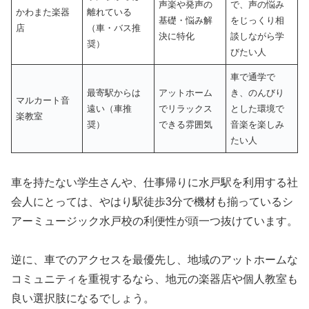
声楽や発声の
で、声の悩み
かわまた楽器
離れている
基礎・悩み解
をじっくり相
店
（車・バス推
決に特化
談しながら学
奨）
びたい人
車で通学で
最寄駅からは
アットホーム
き、のんびり
マルカート音
遠い（車推
でリラックス
とした環境で
楽教室
奨）
できる雰囲気
音楽を楽しみ
たい人
車を持たない学生さんや、仕事帰りに水戸駅を利用する社
会人にとっては、やはり駅徒歩3分で機材も揃っているシ
アーミュージック水戸校の利便性が頭一つ抜けています。
逆に、車でのアクセスを最優先し、地域のアットホームな
コミュニティを重視するなら、地元の楽器店や個人教室も
良い選択肢になるでしょう。