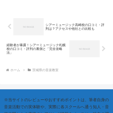
授業料を払って大失敗した落とし穴なん
です。見た目の月謝が安くても、後から
「スタジオ利用料」や「機材費」として
毎レッスンごとに数百円〜...
シアーミュージック高崎校の口コミ・評
判は？アクセスや他社との比較も
経験者が暴露！シアーミュージック札幌
校の口コミ・評判の裏側と「完全攻略
法」
ホーム
茨城県の音楽教室
※当サイトのレビューやおすすめポイントは、筆者自身の
音楽活動での実体験や、実際に各スクールへ通う知人・音