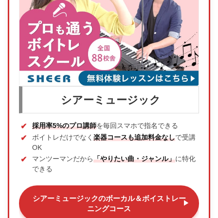
シアーミュージック
採用率5%のプロ講師
を毎回スマホで指名できる
ボイトレだけでなく
楽器コースも追加料金なし
で受講
OK
マンツーマンだから
「やりたい曲・ジャンル」
に特化
できる
シアーミュージックのボーカル＆ボイストレー
ニングコース