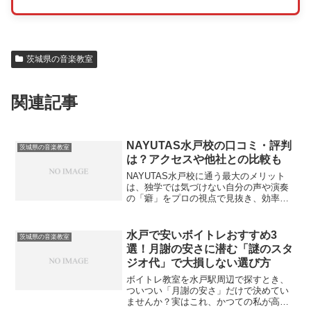
茨城県の音楽教室
関連記事
NAYUTAS水戸校の口コミ・評判
茨城県の音楽教室
は？アクセスや他社との比較も
NAYUTAS水戸校に通う最大のメリット
は、独学では気づけない自分の声や演奏
の「癖」をプロの視点で見抜き、効率よ
く上達への最短ルートを提示してもらえ
ることです。過去にバンド練習でミック
スボイスが出せず悩んでいた時期、私も
水戸で安いボイトレおすすめ3
茨城県の音楽教室
プロの客観的な指導を...
選！月謝の安さに潜む「謎のスタ
ジオ代」で大損しない選び方
ボイトレ教室を水戸駅周辺で探すとき、
ついつい「月謝の安さ」だけで決めてい
ませんか？実はこれ、かつての私が高い