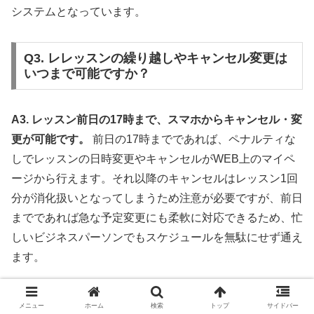
システムとなっています。
Q3. レレッスンの繰り越しやキャンセル変更は
いつまで可能ですか？
A3. レッスン前日の17時まで、スマホからキャンセル・変
更が可能です。
前日の17時までであれば、ペナルティな
しでレッスンの日時変更やキャンセルがWEB上のマイペ
ージから行えます。それ以降のキャンセルはレッスン1回
分が消化扱いとなってしまうため注意が必要ですが、前日
までであれば急な予定変更にも柔軟に対応できるため、忙
しいビジネスパーソンでもスケジュールを無駄にせず通え
ます。
まとめ：シアーミュージック本厚木校の口
メニュー
ホーム
検索
トップ
サイドバー