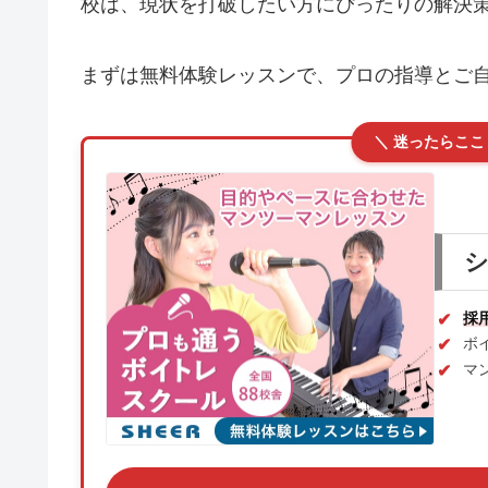
校は、現状を打破したい方にぴったりの解決
まずは無料体験レッスンで、プロの指導とご
＼ 迷ったらここ
採
ボ
マ