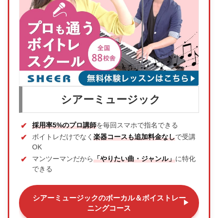
シアーミュージック
採用率5%のプロ講師
を毎回スマホで指名できる
ボイトレだけでなく
楽器コースも追加料金なし
で受講
OK
マンツーマンだから
「やりたい曲・ジャンル」
に特化
できる
シアーミュージックのボーカル＆ボイストレー
ニングコース