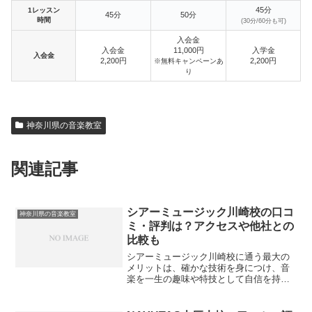
45分
1レッスン
45分
50分
時間
(30分/60分も可)
入会金
入会金
11,000円
入学金
入会金
2,200円
2,200円
※無料キャンペーンあ
り
神奈川県の音楽教室
関連記事
シアーミュージック川崎校の口コ
神奈川県の音楽教室
ミ・評判は？アクセスや他社との
比較も
シアーミュージック川崎校に通う最大の
メリットは、確かな技術を身につけ、音
楽を一生の趣味や特技として自信を持っ
て楽しめるようになることです。プロの
講師があなたの現在のレベルや目的に合