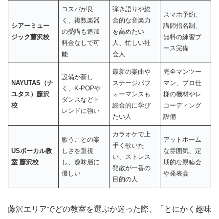
コスパが良
弾き語りや総
スマホ予約、
く、複数楽器
合的な音楽力
シアーミュー
講師指名制、
の受講も追加
を高めたい
ジック藤沢校
無料の練習ブ
料金なしで可
人、忙しい社
ース完備
能
会人
最新の楽曲や
完全マンツー
設備が新し
NAYUTAS（ナ
ステージパフ
マン、プロ仕
く、K-POPや
ユタス）藤沢
ォーマンスも
様の機材やレ
ダンスなどト
校
総合的に学び
コーディング
レンドに強い
たい人
設備
カラオケで上
歌うことの楽
アットホーム
手く歌いた
USボーカル教
しさを重視
な雰囲気、定
い、ストレス
室 藤沢校
し、趣味層に
期的な親睦会
発散が一番の
優しい
や発表会
目的の人
藤沢エリアでどの教室を選ぶか迷った際、「とにかく趣味