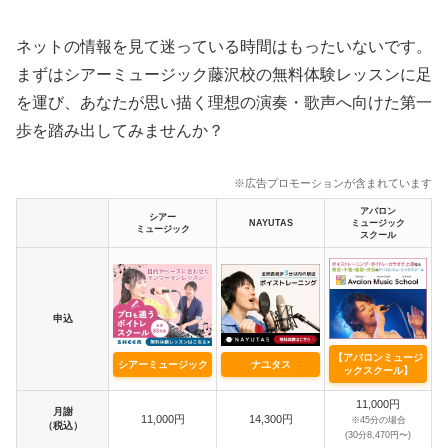
ネットの情報を見て迷っている時間はもったいないです。
まずはシアーミュージック藤沢校の無料体験レッスンに足
を運び、あなたが思い描く理想の演奏・歌声へ向けた第一
歩を踏み出してみませんか？
※広告プロモーションが含まれています
アバロン
シアー
NAYUTAS
ミュージック
ミュージック
スクール
申込
【アバロンミュージ
シアーミュージック
ナユタス
ックスクール】
11,000円
月謝
11,000円
14,300円
※45分の場合
（税込）
(30分8,470円〜)