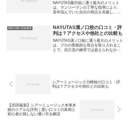
NAYUTAS藤沢校に通う最大のメリット
は、マンツーマンの丁寧な指導により、
長年悩んでいた自分の弱点を克服し、自
信を持って音楽を楽しめるようになるこ
とです。音楽の上達には、自分の現状を
プロの客観的な視点で分析してもらい、
NAYUTAS溝ノ口校の口コミ・評
神奈川県の音楽教室
正しい練習法を反復す...
判は？アクセスや他社との比較も
NAYUTAS溝ノ口校に通う最大のメリット
は、プロの客観的な視点を取り入れるこ
とで、自己流の練習では超えられなかっ
た壁を最短距離で突破できる点にありま
す。音楽の上達は、プロの講師から正し
いフォームや発声の基礎を学び、客観的
なフィードバックを...
シアーミュージック川崎校の口コミ・評
判は？アクセスや他社との比較も
【2026最新】シアーミュージック本厚木
校のリアルな評判｜悪い口コミの真相と
初心者が損しない通い方を解説