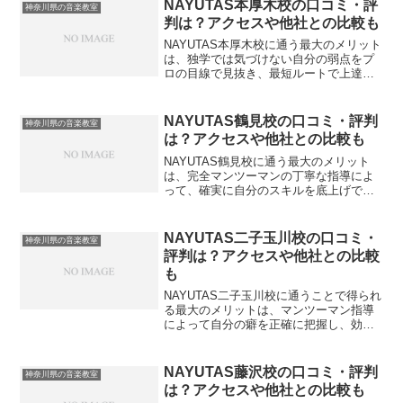
わせてマンツーマンで伴走してくれるた
NAYUTAS本厚木校の口コミ・評
神奈川県の音楽教室
め、効率的に上達の階段を...
判は？アクセスや他社との比較も
NAYUTAS本厚木校に通う最大のメリット
は、独学では気づけない自分の弱点をプ
ロの目線で見抜き、最短ルートで上達で
きる環境が整っていることです。歌や楽
器のスキルは、自分一人で練習していて
も客観的な評価が難しく、どうしても成
NAYUTAS鶴見校の口コミ・評判
神奈川県の音楽教室
長の壁にぶつかって...
は？アクセスや他社との比較も
NAYUTAS鶴見校に通う最大のメリット
は、完全マンツーマンの丁寧な指導によ
って、確実に自分のスキルを底上げでき
ることです。歌や楽器の上達において、
プロの客観的な視点を取り入れることは
「解決策の階段」を一気に駆け上がるた
NAYUTAS二子玉川校の口コミ・
神奈川県の音楽教室
めの必須条件と言えま...
評判は？アクセスや他社との比較
も
NAYUTAS二子玉川校に通うことで得られ
る最大のメリットは、マンツーマン指導
によって自分の癖を正確に把握し、効率
よく上達へのステップを踏み出せること
です。音楽の技術は、プロの客観的な視
点を取り入れることで劇的に変化しま
NAYUTAS藤沢校の口コミ・評判
神奈川県の音楽教室
す。具体的には、私自...
は？アクセスや他社との比較も