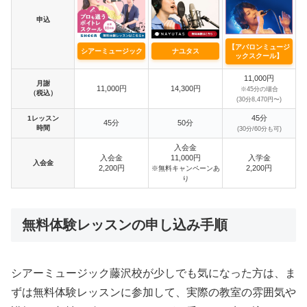
申込
【アバロンミュージ
シアーミュージック
ナユタス
ックスクール】
11,000円
月謝
11,000円
14,300円
※45分の場合
（税込）
(30分8,470円〜)
45分
1レッスン
45分
50分
時間
(30分/60分も可)
入会金
入会金
11,000円
入学金
入会金
2,200円
2,200円
※無料キャンペーンあ
り
無料体験レッスンの申し込み手順
シアーミュージック藤沢校が少しでも気になった方は、ま
ずは無料体験レッスンに参加して、実際の教室の雰囲気や