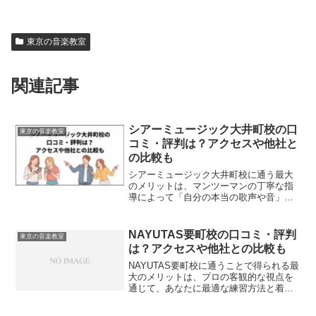
東京の音楽教室
関連記事
シアーミュージック大井町校の口
東京の音楽教室
コミ・評判は？アクセスや他社と
の比較も
シアーミュージック大井町校に通う最大
のメリットは、マンツーマンの丁寧な指
導によって「自分の本当の歌声や音」に
出会えることです。プロの講師から客観
的なフィードバックを受けることで、独
学では気づけなかった癖を修正し、着実
NAYUTAS要町校の口コミ・評判
東京の音楽教室
にステップアップできます...
は？アクセスや他社との比較も
NAYUTAS要町校に通うことで得られる最
大のメリットは、プロの客観的な視点を
通じて、あなたに最適な練習方法と着実
なスキルアップの道筋を見つけられるこ
とです。音楽の上達において、プロから