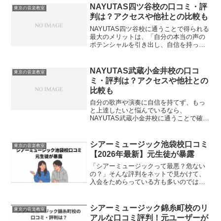
直接フィードバックをもらうことは成長
NAYUTAS四ツ谷校の口コミ・評
東京の音楽教室
への最短ルートにな...
判は？アクセスや他社との比較も
NAYUTAS四ツ谷校に通うことで得られる
最大のメリットは、「自分の本当の声の
ポテンシャルを引き出し、自信を持って
表現できるようになる」ことです。プロ
に習い、客観的な指導を受けることは上
達への最短ルートです。私自身、過去に
NAYUTAS武蔵小金井校の口コ
東京の音楽教室
自己流で高音域を広...
ミ・評判は？アクセスや他社との
比較も
自分の歌声や演奏に自信を持てず、もっ
と上達したいと悩んでいるなら、
NAYUTAS武蔵小金井校に通うことで確か
な手応えとブレない実力を手に入れるこ
とができます。音楽の技術は、プロの客
観的な視点を取り入れることで劇的に向
シアーミュージック池袋校口コミ
東京の音楽教室
上します。自己流で練習を...
【2026年最新】元生徒が暴露
「シアーミュージックって最悪？危ない
の？」そんな評判をネットで見かけて、
入会をためらっている方も多いのではな
いでしょうか。シアーミュージックに2年
通い、講師を3回変えた私の経験では、ネ
ット上の悪評のほとんどは「スクールの
シアーミュージック錦糸町校のリ
東京の音楽教室
システムを使いこなせ...
アルな口コミ評判！元ユーザーが