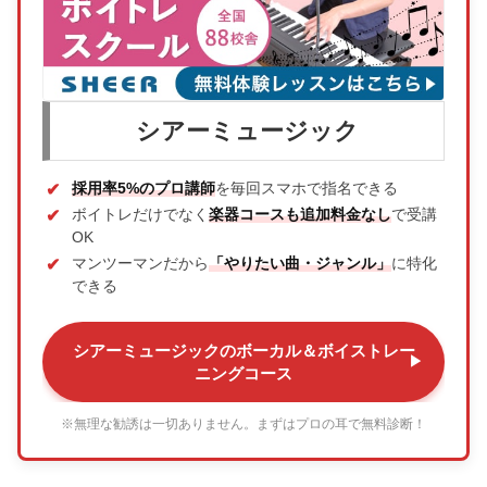
シアーミュージック
採用率5%のプロ講師
を毎回スマホで指名できる
ボイトレだけでなく
楽器コースも追加料金なし
で受講
OK
マンツーマンだから
「やりたい曲・ジャンル」
に特化
できる
シアーミュージックのボーカル＆ボイストレー
ニングコース
※無理な勧誘は一切ありません。まずはプロの耳で無料診断！