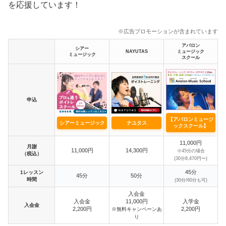
を応援しています！
※広告プロモーションが含まれています
アバロン
シアー
NAYUTAS
ミュージック
ミュージック
スクール
申込
【アバロンミュージ
シアーミュージック
ナユタス
ックスクール】
11,000円
月謝
11,000円
14,300円
※45分の場合
（税込）
(30分8,470円〜)
45分
1レッスン
45分
50分
時間
(30分/60分も可)
入会金
入会金
11,000円
入学金
入会金
2,200円
2,200円
※無料キャンペーンあ
り