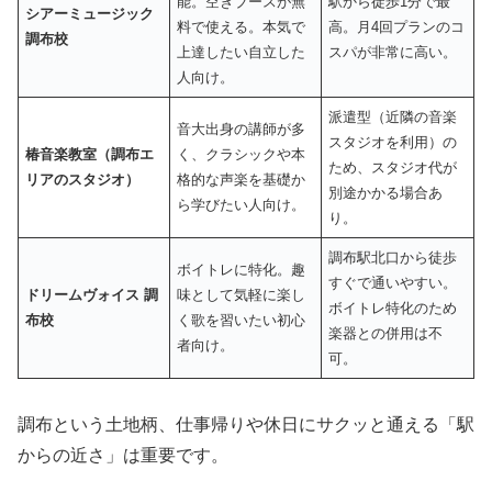
能。空きブースが無
駅から徒歩1分で最
シアーミュージック
料で使える。本気で
高。月4回プランのコ
調布校
上達したい自立した
スパが非常に高い。
人向け。
派遣型（近隣の音楽
音大出身の講師が多
スタジオを利用）の
椿音楽教室（調布エ
く、クラシックや本
ため、スタジオ代が
リアのスタジオ）
格的な声楽を基礎か
別途かかる場合あ
ら学びたい人向け。
り。
調布駅北口から徒歩
ボイトレに特化。趣
すぐで通いやすい。
ドリームヴォイス 調
味として気軽に楽し
ボイトレ特化のため
布校
く歌を習いたい初心
楽器との併用は不
者向け。
可。
調布という土地柄、仕事帰りや休日にサクッと通える「駅
からの近さ」は重要です。