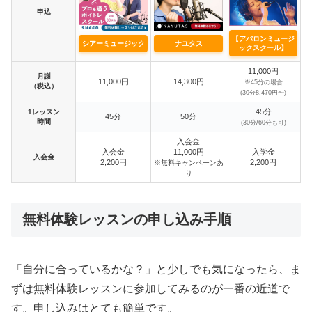
申込
【アバロンミュージ
シアーミュージック
ナユタス
ックスクール】
11,000円
月謝
11,000円
14,300円
※45分の場合
（税込）
(30分8,470円〜)
45分
1レッスン
45分
50分
時間
(30分/60分も可)
入会金
入会金
11,000円
入学金
入会金
2,200円
2,200円
※無料キャンペーンあ
り
無料体験レッスンの申し込み手順
「自分に合っているかな？」と少しでも気になったら、ま
ずは無料体験レッスンに参加してみるのが一番の近道で
す。申し込みはとても簡単です。