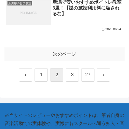
新潟で安いおすすめボイトレ教室
新潟県の音楽教室
3選！【謎の施設利用料に騙され
るな】
2026.06.24
次のページ
前
次
1
2
3
27
へ
へ
※当サイトのレビューやおすすめポイントは、筆者自身の
音楽活動での実体験や、実際に各スクールへ通う知人・音