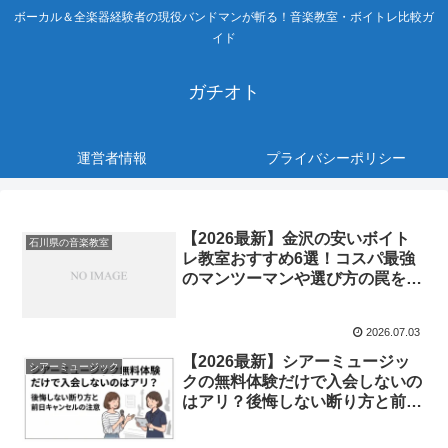
ボーカル＆全楽器経験者の現役バンドマンが斬る！音楽教室・ボイトレ比較ガ
イド
ガチオト
運営者情報
プライバシーポリシー
【2026最新】金沢の安いボイト
石川県の音楽教室
レ教室おすすめ6選！コスパ最強
のマンツーマンや選び方の罠を徹
底解説
2026.07.03
【2026最新】シアーミュージッ
シアーミュージック
クの無料体験だけで入会しないの
はアリ？後悔しない断り方と前日
キャンセルの注意点