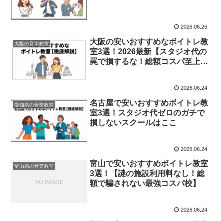
2026.06.26
大阪の安いおすすめなボイトレ教
大阪の音楽教室
室3選！2026最新【スタジオ代の
罠で損するな！総額コスパ至上主
義】
2026.06.24
名古屋で安いおすすめボイトレ教
愛知県の音楽教室
室3選！スタジオ代ゼロのガチで
損しないスクールはここ
2026.06.24
富山で安いおすすめボイトレ教室
富山県の音楽教室
3選！【謎の施設利用料なし！総
額で騙されない最強コスパ校】
2026.06.24