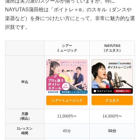
蒲田は実力派のスクールが揃っていますが、特に
NAYUTAS蒲田校は「ボイトレ＋α」のスキル（ダンスや
楽器など）を身につけたい方にとって、非常に魅力的な選
択肢です。
シアー
NAYUTAS
ミュージック
（ナユタス）
申込
シアーミュージック
ナユタス
月謝
11,000円〜
14,300円〜
（税込）
1レッスン
45分
50分
時間