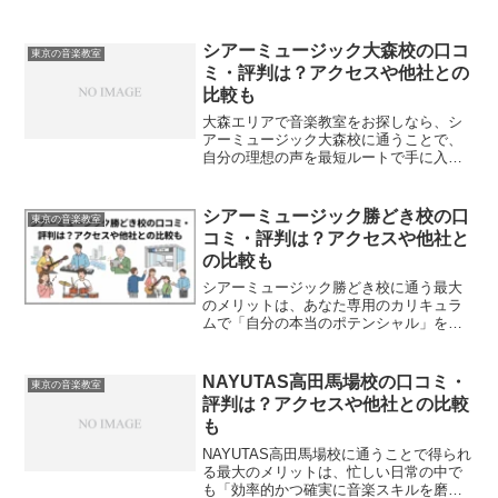
シアーミュージック大森校の口コ
東京の音楽教室
ミ・評判は？アクセスや他社との
比較も
大森エリアで音楽教室をお探しなら、シ
アーミュージック大森校に通うことで、
自分の理想の声を最短ルートで手に入れ
られるという大きなメリットがありま
す。プロの講師からマンツーマンで客観
的な視点を持った指導を受けることによ
シアーミュージック勝どき校の口
東京の音楽教室
り、独学では気づけなかった...
コミ・評判は？アクセスや他社と
の比較も
シアーミュージック勝どき校に通う最大
のメリットは、あなた専用のカリキュラ
ムで「自分の本当のポテンシャル」を引
き出してもらえることです。音楽の上達
には、プロの客観的な視点とフィードバ
ックが欠かせません。私は過去にボーカ
NAYUTAS高田馬場校の口コミ・
東京の音楽教室
ル指導を受け、現在は複数...
評判は？アクセスや他社との比較
も
NAYUTAS高田馬場校に通うことで得られ
る最大のメリットは、忙しい日常の中で
も「効率的かつ確実に音楽スキルを磨け