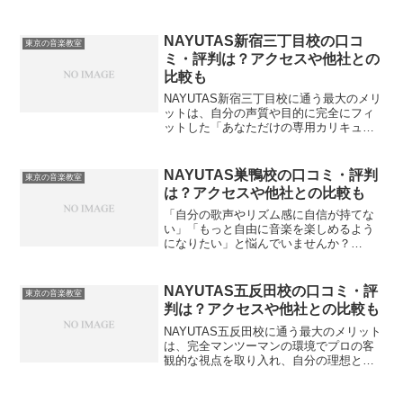
ること」です。プロの講師から客観的な
フィードバックを受けることで、自分で
は気づけなかった癖や課題が明確にな
NAYUTAS新宿三丁目校の口コ
東京の音楽教室
り、上達への階段をス...
ミ・評判は？アクセスや他社との
比較も
NAYUTAS新宿三丁目校に通う最大のメリ
ットは、自分の声質や目的に完全にフィ
ットした「あなただけの専用カリキュラ
ム」で、効率よく理想の音楽スキルを手
に入れられることです。音楽の習い事
は、プロの客観的な視点を取り入れるこ
NAYUTAS巣鴨校の口コミ・評判
東京の音楽教室
とで上達スピードが劇...
は？アクセスや他社との比較も
「自分の歌声やリズム感に自信が持てな
い」「もっと自由に音楽を楽しめるよう
になりたい」と悩んでいませんか？
NAYUTAS巣鴨校に通う最大のメリット
は、完全マンツーマンの環境で、あなた
の個性や目的に合わせたプロの指導を独
NAYUTAS五反田校の口コミ・評
東京の音楽教室
り占めできることです。私...
判は？アクセスや他社との比較も
NAYUTAS五反田校に通う最大のメリット
は、完全マンツーマンの環境でプロの客
観的な視点を取り入れ、自分の理想とす
る声や演奏スキルへ最短ルートで到達で
きることです。独学で練習を続けている