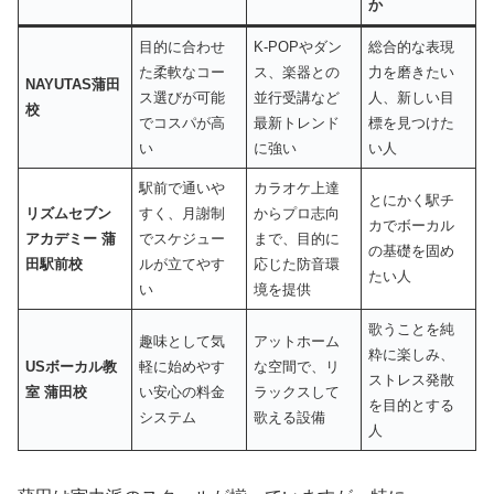
か
目的に合わせ
K-POPやダン
総合的な表現
た柔軟なコー
ス、楽器との
力を磨きたい
NAYUTAS蒲田
ス選びが可能
並行受講など
人、新しい目
校
でコスパが高
最新トレンド
標を見つけた
い
に強い
い人
駅前で通いや
カラオケ上達
とにかく駅チ
リズムセブン
すく、月謝制
からプロ志向
カでボーカル
アカデミー 蒲
でスケジュー
まで、目的に
の基礎を固め
田駅前校
ルが立てやす
応じた防音環
たい人
い
境を提供
歌うことを純
趣味として気
アットホーム
粋に楽しみ、
USボーカル教
軽に始めやす
な空間で、リ
ストレス発散
室 蒲田校
い安心の料金
ラックスして
を目的とする
システム
歌える設備
人