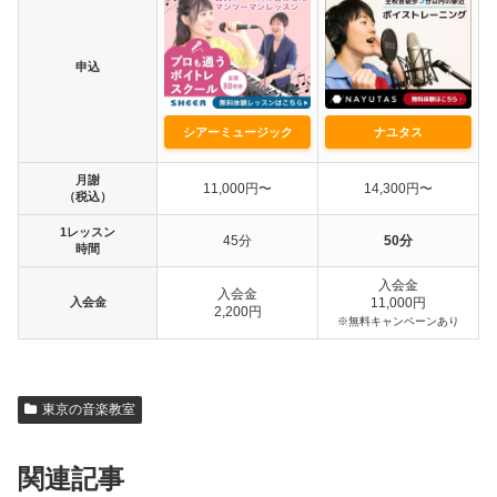
申込
シアーミュージック
ナユタス
月謝
11,000円〜
14,300円〜
（税込）
1レッスン
45分
50分
時間
入会金
入会金
入会金
11,000円
2,200円
※無料キャンペーンあり
東京の音楽教室
関連記事