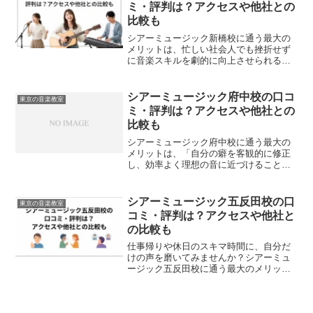
取り入れることで、無...
ミ・評判は？アクセスや他社との
比較も
シアーミュージック新橋校に通う最大の
メリットは、忙しい社会人でも挫折せず
に音楽スキルを劇的に向上させられる点
にあります。独学で練習を続けている
と、自分の課題になかなか気付けませ
ん。しかし、プロの客観的な指導を定期
シアーミュージック府中校の口コ
東京の音楽教室
的に受けることで、発声の癖や...
ミ・評判は？アクセスや他社との
比較も
シアーミュージック府中校に通う最大の
メリットは、「自分の癖を客観的に修正
し、効率よく理想の音に近づけること」
です。独学で歌や楽器を練習している
と、どうしても我流の変な癖がついてし
まいがちですが、プロの耳を通すことで
シアーミュージック五反田校の口
東京の音楽教室
上達の階段を最短で登ること...
コミ・評判は？アクセスや他社と
の比較も
仕事帰りや休日のスキマ時間に、自分だ
けの声を磨いてみませんか？シアーミュ
ージック五反田校に通う最大のメリット
は、プロの客観的な視点によって「自分
の本当の魅力的な声」を引き出してもら
えることです。ボイトレは、ただ大きな