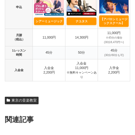
申込
【アバロンミュージ
シアーミュージック
ナユタス
ックスクール】
11,000円
月謝
11,000円
14,300円
※45分の場合
（税込）
(30分8,470円〜)
45分
1レッスン
45分
50分
時間
(30分/60分も可)
入会金
入会金
11,000円
入学金
入会金
2,200円
2,200円
※無料キャンペーンあ
り
東京の音楽教室
関連記事