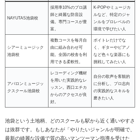
採用率10%のプロ講
K-POPやミュージカ
師と綺麗な防音設
ルなど、特定のジャ
NAYUTAS池袋校
備。専門コースが豊
ンルをプロレベルの
富。
環境で学びたい人
複数コースを毎月自
ボイトレだけでな
シアーミュージック
由に組み合わせ可
く、ギターやピアノ
池袋校
能。全国の校舎を利
など色々な楽器にも
用できる柔軟性。
挑戦してみたい人
レコーディング機材
自分の歌声を客観的
を用いた実践的なレ
アバロンミュージッ
に分析し、プロ志向
ッスン。西口エチカ
クスクール池袋校
の実践的なスキルを
からのアクセスが良
磨きたい人
好。
池袋という土地柄、どのスクールも駅から近く通いやすさ
は抜群です。もしあなたが「やりたいジャンルが明確で、
最新の綺麗な設備で質の高いマンツーマン指導を受けた