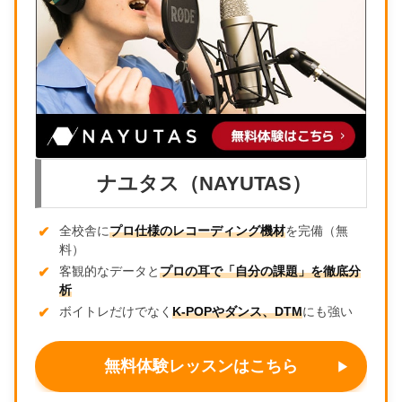
ナユタス（NAYUTAS）
全校舎に
プロ仕様のレコーディング機材
を完備（無
料）
客観的なデータと
プロの耳で「自分の課題」を徹底分
析
ボイトレだけでなく
K-POPやダンス、DTM
にも強い
無料体験レッスンはこちら