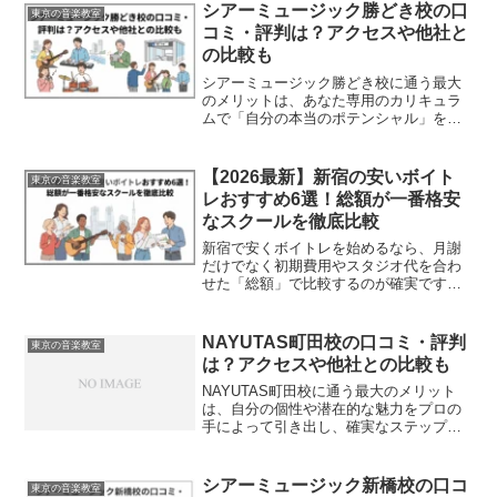
シアーミュージック勝どき校の口
東京の音楽教室
コミ・評判は？アクセスや他社と
の比較も
シアーミュージック勝どき校に通う最大
のメリットは、あなた専用のカリキュラ
ムで「自分の本当のポテンシャル」を引
き出してもらえることです。音楽の上達
には、プロの客観的な視点とフィードバ
ックが欠かせません。私は過去にボーカ
【2026最新】新宿の安いボイト
東京の音楽教室
ル指導を受け、現在は複数...
レおすすめ6選！総額が一番格安
なスクールを徹底比較
新宿で安くボイトレを始めるなら、月謝
だけでなく初期費用やスタジオ代を合わ
せた「総額」で比較するのが確実です。
失敗なく納得して通うためには、まず隠
れた費用を含めた総額を割り出し、時間
あたりの単価を比べ、最後に実際の体験
NAYUTAS町田校の口コミ・評判
東京の音楽教室
レッスンで相性を確かめる...
は？アクセスや他社との比較も
NAYUTAS町田校に通う最大のメリット
は、自分の個性や潜在的な魅力をプロの
手によって引き出し、確実なステップア
ップを実感できることです。自己流の練
習ではどうしても成長の壁にぶつかりま
すが、プロの客観的な視点とメソッドを
シアーミュージック新橋校の口コ
東京の音楽教室