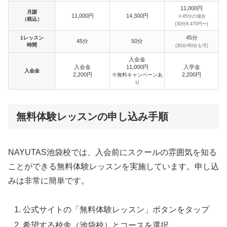
11,000円
月謝
11,000円
14,300円
※45分の場合
（税込）
(30分8,470円〜)
45分
1レッスン
45分
50分
時間
(30分/60分も可)
入会金
入会金
11,000円
入学金
入会金
2,200円
2,200円
※無料キャンペーンあ
り
無料体験レッスンの申し込み手順
NAYUTAS池袋校では、入会前にスクールの雰囲気を知る
ことができる無料体験レッスンを実施しています。申し込
みは非常に簡単です。
公式サイトの「無料体験レッスン」ボタンをタップ
希望する校舎（池袋校）とコースを選択