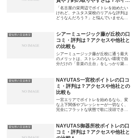
質や予約の取りやすさは？ボイト
レ初心者の本音レビュー
「名古屋の栄周辺でボイトレを始めたい
けれど、ナユタス栄校のリアルな評判は
どうなんだろう？」と悩んでいません
か。結論から言うと、ナユタス名古屋栄
校は「周りの目を気にせず、コスパ良く
最速で上達したい初心者」に最適なスク
シアーミュージック藤が丘校の口
愛知県の音楽教室
ールです。なぜなら、完全マ...
コミ・評判は？アクセスや他社と
の比較も
シアーミュージック藤が丘校に通う最大
のメリットは、ストレスのない環境で自
分だけの「音楽の土台」をしっかり築け
ることです。独学で歌や楽器を練習して
いると、どうしても成長の限界を感じる
瞬間がありますよね。プロの講師から客
NAYUTAS一宮校ボイトレの口コ
愛知県の音楽教室
観的な指導を受けることで...
ミ・評判は？アクセスや他社との
比較も
一宮エリアでボイトレを始めるなら、変
な上下関係やプレッシャーが一切なく、
完全にフラットな状態で歌に没頭できる
「圧倒的な心理的安全性」が確保された
環境を選ぶべきです。自分自身のポテン
シャルを最大限に引き出すためには、ま
NAYUTAS御器所校ボイトレの口
愛知県の音楽教室
ず「他人の目が気にならな...
コミ・評判は？アクセスや他社と