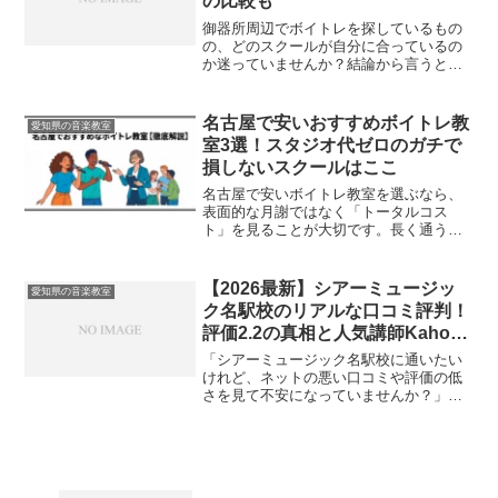
の比較も
御器所周辺でボイトレを探しているもの
の、どのスクールが自分に合っているの
か迷っていませんか？結論から言うと、
ボーカルだけでなく楽器やバンド活動も
視野に入れているなら、NAYUTAS御器所
校は非常に有力な選択肢です。現在3つの
名古屋で安いおすすめボイトレ教
愛知県の音楽教室
バンドを掛け持ち...
室3選！スタジオ代ゼロのガチで
損しないスクールはここ
名古屋で安いボイトレ教室を選ぶなら、
表面的な月謝ではなく「トータルコス
ト」を見ることが大切です。長く通うた
めには、まず追加費用が一切かからない
教室を絞り込み、そのうえで自分に合う
講師や通いやすい立地を確認するステッ
【2026最新】シアーミュージッ
愛知県の音楽教室
プが確実です。具体的には「...
ク名駅校のリアルな口コミ評判！
評価2.2の真相と人気講師Kaho先
生の噂を暴露
「シアーミュージック名駅校に通いたい
けれど、ネットの悪い口コミや評価の低
さを見て不安になっていませんか？」結
論から言うと、名駅校はシアーの仕組み
を賢く使えば、デメリットをすべて回避
して快適に通えます。具体的には、合わ
ない講師はWEBからノー...