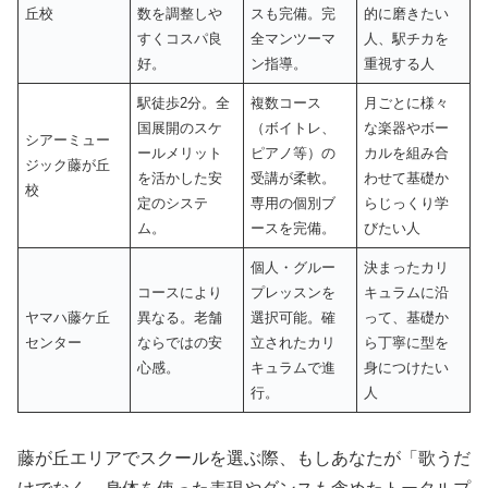
丘校
数を調整しや
スも完備。完
的に磨きたい
すくコスパ良
全マンツーマ
人、駅チカを
好。
ン指導。
重視する人
駅徒歩2分。全
複数コース
月ごとに様々
国展開のスケ
（ボイトレ、
な楽器やボー
シアーミュー
ールメリット
ピアノ等）の
カルを組み合
ジック藤が丘
を活かした安
受講が柔軟。
わせて基礎か
校
定のシステ
専用の個別ブ
らじっくり学
ム。
ースを完備。
びたい人
個人・グルー
決まったカリ
コースにより
プレッスンを
キュラムに沿
ヤマハ藤ケ丘
異なる。老舗
選択可能。確
って、基礎か
センター
ならではの安
立されたカリ
ら丁寧に型を
心感。
キュラムで進
身につけたい
行。
人
藤が丘エリアでスクールを選ぶ際、もしあなたが「歌うだ