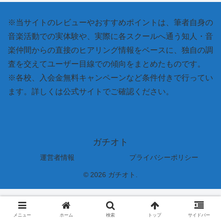
※当サイトのレビューやおすすめポイントは、筆者自身の
音楽活動での実体験や、実際に各スクールへ通う知人・音
楽仲間からの直接のヒアリング情報をベースに、独自の調
査を交えてユーザー目線での傾向をまとめたものです。
※各校、入会金無料キャンペーンなど条件付きで行ってい
ます。詳しくは公式サイトでご確認ください。
ガチオト
運営者情報
プライバシーポリシー
© 2026 ガチオト.
メニュー
ホーム
検索
トップ
サイドバー